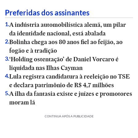
Preferidas dos assinantes
A indústria automobilística alemã, um pilar
1
.
da identidade nacional, está abalada
Bolinha chega aos 80 anos fiel ao feijão, ao
2
.
fogão e à tradição
‘Holding ostentação’ de Daniel Vorcaro é
3
.
liquidada nas Ilhas Cayman
Lula registra candidatura à reeleição no TSE
4
.
e declara patrimônio de R$ 4,7 milhões
A ilha da fantasia existe e juízes e promotores
5
.
moram lá
CONTINUA APÓS A PUBLICIDADE