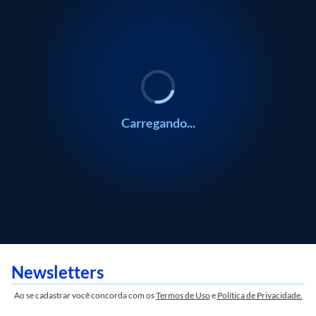
/
0:00
ECONOMIA
ECONOMIA
Marcos Jank
Marcos Jank
Carregando...
Newsletters
Ao se cadastrar você concorda com os
Termos de Uso
e
Política de Privacidade.