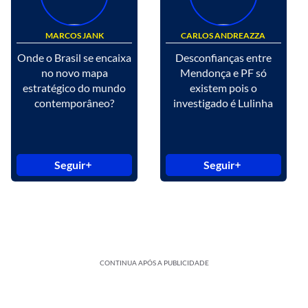
MARCOS JANK
CARLOS ANDREAZZA
Onde o Brasil se encaixa
Desconfianças entre
no novo mapa
Mendonça e PF só
estratégico do mundo
existem pois o
contemporâneo?
investigado é Lulinha
Seguir
Seguir
CONTINUA APÓS A PUBLICIDADE