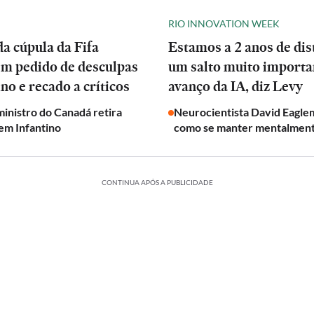
RIO INNOVATION WEEK
a cúpula da Fifa
Estamos a 2 anos de dis
em pedido de desculpas
um salto muito importa
ino e recado a críticos
avanço da IA, diz Levy
inistro do Canadá retira
Neurocientista David Eagle
em Infantino
como se manter mentalmen
CONTINUA APÓS A PUBLICIDADE