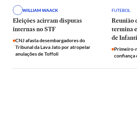
WILLIAM WAACK
FUTEBOL
Eleições acirram disputas
Reunião d
internas no STF
termina 
de Infant
CNJ afasta desembargadores do
Tribunal da Lava Jato por atropelar
Primeiro-m
anulações de Toffoli
confiança 