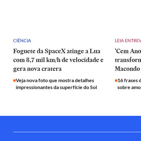
CIÊNCIA
LEIA ENTRE
Foguete da SpaceX atinge a Lua
'Cem Anos
com 8,7 mil km/h de velocidade e
transfor
gera nova cratera
Macondo 
Veja nova foto que mostra detalhes
16 frases 
impressionantes da superfície do Sol
sobre amor