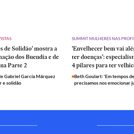
VISTAS
SUMMIT MULHERES NAS PROFI
 de Solidão' mostra a
'Envelhecer bem vai al
mação dos Buendía e de
ter doenças': especialis
na Parte 2
4 pilares para ter velhic
de Gabriel García Márquez
Beth Goulart: 'Em tempos de
 e solidão
precisamos nos emocionar j