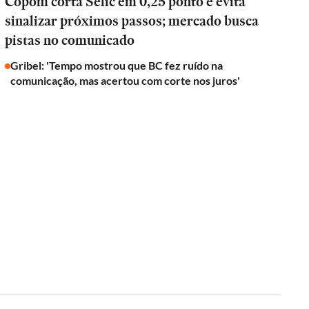
Copom corta Selic em 0,25 ponto e evita
sinalizar próximos passos; mercado busca
pistas no comunicado
Gribel: 'Tempo mostrou que BC fez ruído na
comunicação, mas acertou com corte nos juros'