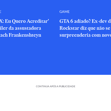
E
GAME
X: Eu Quero Acreditar'
GTA 6 adiado? Ex-dev d
iler da assustadora
Rockstar diz que não se
rach Frankenshteyn
surpreenderia com novo
CONTINUA APÓS A PUBLICIDADE