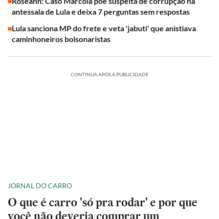
Roseann: Caso Marcola põe suspeita de corrupção na
antessala de Lula e deixa 7 perguntas sem respostas
Lula sanciona MP do frete e veta 'jabuti' que anistiava
caminhoneiros bolsonaristas
CONTINUA APÓS A PUBLICIDADE
JORNAL DO CARRO
O que é carro 'só pra rodar' e por que
você não deveria comprar um