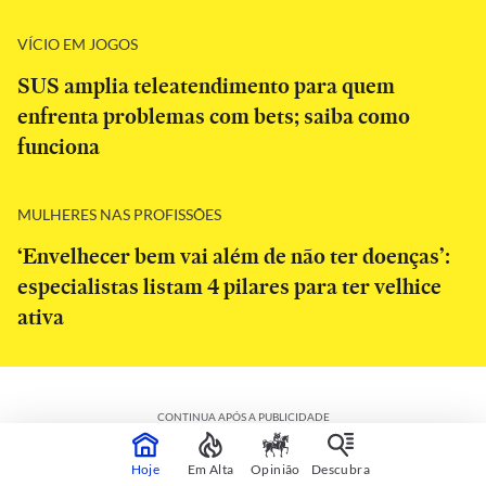
VÍCIO EM JOGOS
SUS amplia teleatendimento para quem
enfrenta problemas com bets; saiba como
funciona
MULHERES NAS PROFISSÕES
‘Envelhecer bem vai além de não ter doenças’:
especialistas listam 4 pilares para ter velhice
ativa
CONTINUA APÓS A PUBLICIDADE
Hoje
Em Alta
Opinião
Descubra