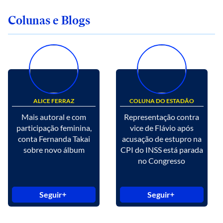
Colunas e Blogs
ALICE FERRAZ
COLUNA DO ESTADÃO
Mais autoral e com
Representação contra
participação feminina,
vice de Flávio após
conta Fernanda Takai
acusação de estupro na
sobre novo álbum
CPI do INSS está parada
no Congresso
Seguir
Seguir