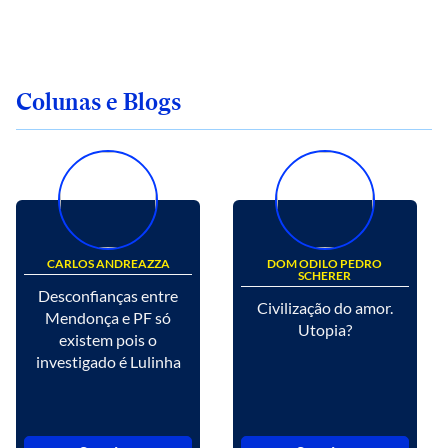
Colunas e Blogs
CARLOS ANDREAZZA
DOM ODILO PEDRO
SCHERER
Desconfianças entre
Civilização do amor.
Mendonça e PF só
Utopia?
existem pois o
investigado é Lulinha