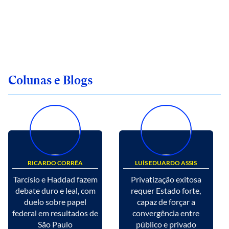
Colunas e Blogs
RICARDO CORRÊA
LUÍS EDUARDO ASSIS
Tarcísio e Haddad fazem
Privatização exitosa
debate duro e leal, com
requer Estado forte,
duelo sobre papel
capaz de forçar a
federal em resultados de
convergência entre
São Paulo
público e privado