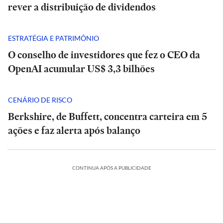
rever a distribuição de dividendos
ESTRATÉGIA E PATRIMÔNIO
O conselho de investidores que fez o CEO da
OpenAI acumular US$ 3,3 bilhões
CENÁRIO DE RISCO
Berkshire, de Buffett, concentra carteira em 5
ações e faz alerta após balanço
CONTINUA APÓS A PUBLICIDADE
ECONOMIA
ECONOMIA
BRASIL
BRASIL
Entrevista
Entrevista
|
Planos
|
Planos
MIA
ECONOMIA
Secretário
de
Secretário
de
PORTES
ESPORTES
se
Análise
do
saúde
do
saúde
mpeãs
DF
têm
|
Campeãs
DF
têm
o
cobra
alta
Cinco
não
cobra
alta