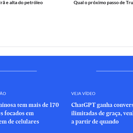
Irã e alta do petróleo
Qual o próximo passo de Tr
ÇÃO
VEJA VÍDEO
minosa tem mais de 170
ChatGPT ganha conver
es focados em
ilimitadas de graça, ve
em de celulares
a partir de quando