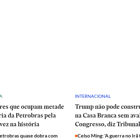
A
INTERNACIONAL
res que ocupam metade
Trump não pode constru
ria da Petrobras pela
na Casa Branca sem ava
vez na história
Congresso, diz Tribuna
Petrobras quase dobra com
Celso Ming: 'A guerra no Irã