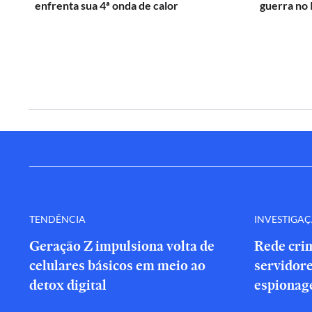
enfrenta sua 4ª onda de calor
guerra no 
TENDÊNCIA
INVESTIGA
Geração Z impulsiona volta de
Rede cri
celulares básicos em meio ao
servidor
detox digital
espionag