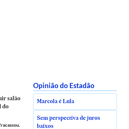
Opinião do Estadão
ir salão
Marcola é Lula
l do
l
Sem perspectiva de juros
baixos
 fracassou.