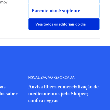
ump?'
Parente não é suplente
Veja todos os editoriais do dia
FISCALIZAÇÃO REFORÇADA
sas
Anvisa libera comercialização de
nha saber
medicamentos pela Shopee;
confira regras