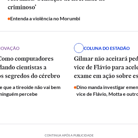
criminoso’
Entenda a violência no Morumbi
INOVAÇÃO
COLUNA DO ESTADÃO
Como computadores
Gilmar não aceitará pe
dando cientistas a
vice de Flávio para acel
os segredos do cérebro
exame em ação sobre e
de que a tireoide não vai bem
Dino manda investigar emen
 ninguém percebe
vice de Flávio, Motta e outr
CONTINUA APÓS A PUBLICIDADE