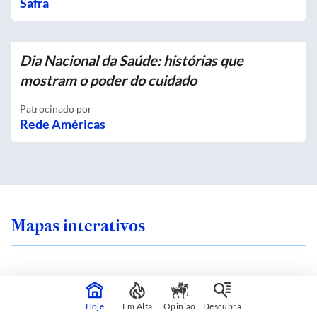
Safra
Dia Nacional da Saúde: histórias que
mostram o poder do cuidado
Patrocinado por
Rede Américas
Mapas interativos
ra em uma ilha de
Qual é o zoneamento
Hoje
Em Alta
Opinião
Descubra