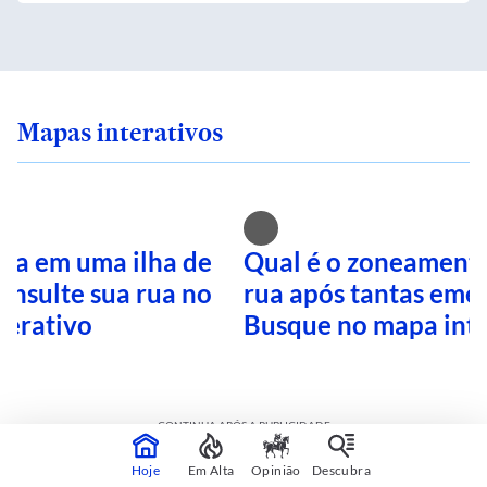
Mapas interativos
ra em uma ilha de
Qual é o zoneamento
onsulte sua rua no
rua após tantas eme
terativo
Busque no mapa inte
CONTINUA APÓS A PUBLICIDADE
Hoje
Em Alta
Opinião
Descubra