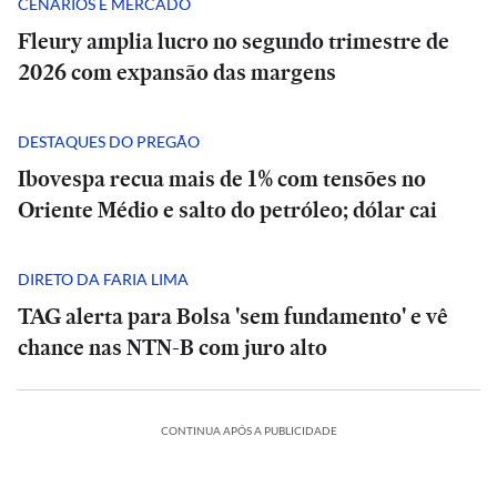
CENÁRIOS E MERCADO
Fleury amplia lucro no segundo trimestre de
2026 com expansão das margens
DESTAQUES DO PREGÃO
Ibovespa recua mais de 1% com tensões no
Oriente Médio e salto do petróleo; dólar cai
DIRETO DA FARIA LIMA
TAG alerta para Bolsa 'sem fundamento' e vê
chance nas NTN-B com juro alto
CONTINUA APÓS A PUBLICIDADE
BRASIL
BRASIL
Entrevista
Entrevista
|
|
‘Não
‘Não