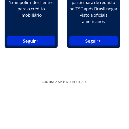
'trampolim' de clientes
participará de reunião
para o crédito
no TSE após Brasil negar
imobiliário
visto a oficiais
americanos
Seguir
Seguir
CONTINUA APÓS A PUBLICIDADE