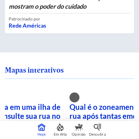
mostram o poder do cuidado
Patrocinado por
Rede Américas
Mapas interativos
ra em uma ilha de
Qual é o zoneamento
onsulte sua rua no
rua após tantas eme
terativo
Busque no mapa inte
Hoje
Em Alta
Opinião
Descubra