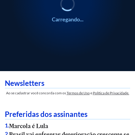
Carregando...
Newsletters
Ao se cadastrar você concorda com os
Termos de Uso
e
Política de Privacidade.
Preferidas dos assinantes
Marcola é Lula
1
.
Brasil vai enfrentar deterioração crescente se
2
.