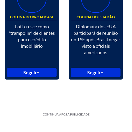
COLUNA DO BROADCAST
COLUNA DO ESTADÃO
Loft cresce como
Diplomata dos EUA
'trampolim' de clientes
participará de reunião
para o crédito
no TSE após Brasil negar
imobiliário
visto a oficiais
americanos
Seguir
Seguir
CONTINUA APÓS A PUBLICIDADE