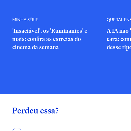
MINHA SÉRIE
QUE TAL EN
'Insaciável', os 'Ruminantes' e
A IA não 
mais: confira as estreias do
cara: com
cinema da semana
desse tip
Perdeu essa?