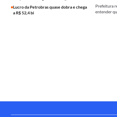
Prefeitura r
Lucro da Petrobras quase dobra e chega
entender qu
a R$ 52,4 bi