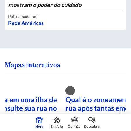
mostram o poder do cuidado
Patrocinado por
Rede Américas
Mapas interativos
ra em uma ilha de
Qual é o zoneamento
onsulte sua rua no
rua após tantas eme
terativo
Busque no mapa inte
Hoje
Em Alta
Opinião
Descubra