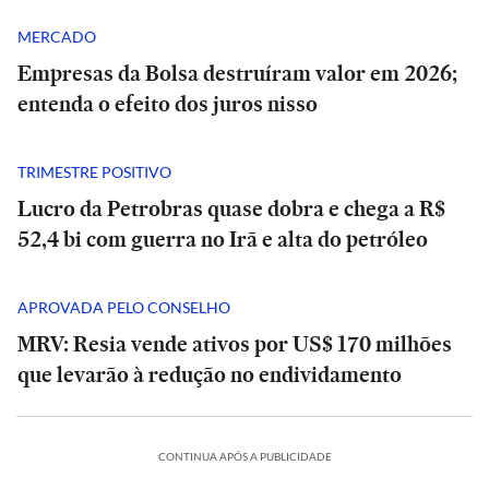
MERCADO
Empresas da Bolsa destruíram valor em 2026;
entenda o efeito dos juros nisso
TRIMESTRE POSITIVO
Lucro da Petrobras quase dobra e chega a R$
52,4 bi com guerra no Irã e alta do petróleo
APROVADA PELO CONSELHO
MRV: Resia vende ativos por US$ 170 milhões
ECONOMIA
que levarão à redução no endividamento
Cada
funcionário
SÃO
SÃO
PAULO
PAULO
terá
PORTES
ESPORTES
ECONOMIA
SP
SP
de
ESPORTES
BRASIL
ESPORTES
BRASIL
CONTINUA APÓS A PUBLICIDADE
rick
confirma
Endrick
Cada
confirma
gerir
E+
E+
ra
Scaloni
Inmet
mais
entra
funcionário
Scaloni
Inmet
mais
ESPORTES
ESPORTES