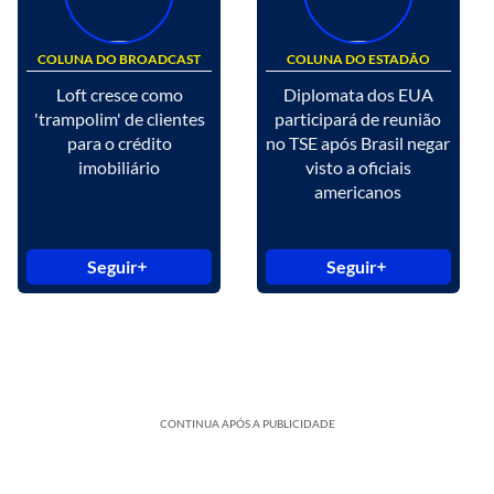
COLUNA DO BROADCAST
COLUNA DO ESTADÃO
Loft cresce como
Diplomata dos EUA
'trampolim' de clientes
participará de reunião
para o crédito
no TSE após Brasil negar
imobiliário
visto a oficiais
americanos
Seguir
Seguir
CONTINUA APÓS A PUBLICIDADE