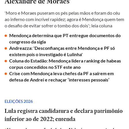
Alexandre de Moraes'
'Moro e Moraes puseram os pés pelas mãos e foram do céu
ao inferno com incrível rapidez; agora é Mendonça quem tem
o desafio de evitar sofrer o tombo dos dois'; leia coluna
Mendonça determina que PT entregue documentos do
congresso da sigla
Andreazza: 'Desconfianças entre Mendonça e PF só
existem pois o investigado é Lulinha'
Coluna do Estadão: Mendonça lidera ranking de habeas
corpus concedidos no STF este ano
Crise com Mendonça leva chefes da PF a saírem em
defesa de Andrei e rechaçar ‘interesses pessoais’
ELEIÇÕES 2026
Lula registra candidatura e declara patrimônio
inferior ao de 2022; entenda