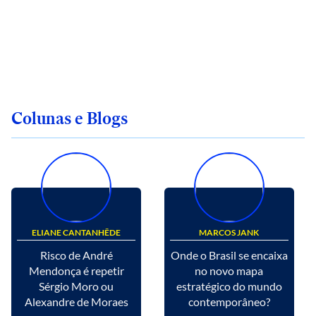
Colunas e Blogs
ELIANE CANTANHÊDE
MARCOS JANK
Risco de André
Onde o Brasil se encaixa
Mendonça é repetir
no novo mapa
Sérgio Moro ou
estratégico do mundo
Alexandre de Moraes
contemporâneo?