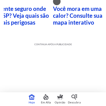
 sente seguro onde
Você mora em uma i
 SP? Veja quais são
calor? Consulte sua 
mais perigosas
mapa interativo
CONTINUA APÓS A PUBLICIDADE
Cultura
sobre
Veja mais
Hoje
Em Alta
Opinião
Descubra