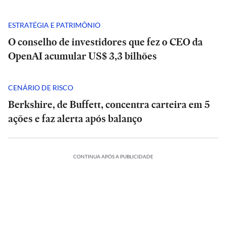
ESTRATÉGIA E PATRIMÔNIO
O conselho de investidores que fez o CEO da
OpenAI acumular US$ 3,3 bilhões
CENÁRIO DE RISCO
Berkshire, de Buffett, concentra carteira em 5
ações e faz alerta após balanço
CONTINUA APÓS A PUBLICIDADE
Master,
Análise
Análise
botina
|
|
de
POLÍTICA
POLÍTICA
Tarcísio
Tarcísio
presente,
e
Rombo
e
Master,
Rombo
TADÃO
ESTADÃO
cadeirada
Haddad
do
Haddad
botina
do
IFICA
VERIFICA
fazem
BRB
fazem
de
BRB
e
ES
INTERNACIONAL
POLÍTICA
ESPORTES
INTERNACIONAL
fira
debate
vira
Confira
debate
presente,
vira
‘medo’
INTERNACIONAL
INTERNACIONAL
duro
Seis
munição
Debate
Cuca
a
duro
cadeirada
Seis
munição