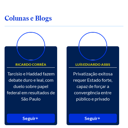
Colunas e Blogs
RICARDO CORRÊA
LUÍS EDUARDO ASSIS
Tarcísio e Haddad fazem
Privatização exitosa
debate duro e leal, com
requer Estado forte,
duelo sobre papel
capaz de forçar a
federal em resultados de
convergência entre
São Paulo
público e privado
Seguir
Seguir