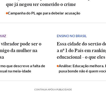
que já negou ter cometido o crime
Campanha do PL age para debelar acusação
RUIZ
ENSINO NO BRASIL
 vibrador pode ser o
Essa cidade do sertão d
migo da mulher na
a nº 1 do País em ranki
sa
educacional - o que eles
mo que descreve a falta de
Análise: Educação melhora.
exual na meia-idade
puxa bonde não é quem voc
CONTINUA APÓS A PUBLICIDADE