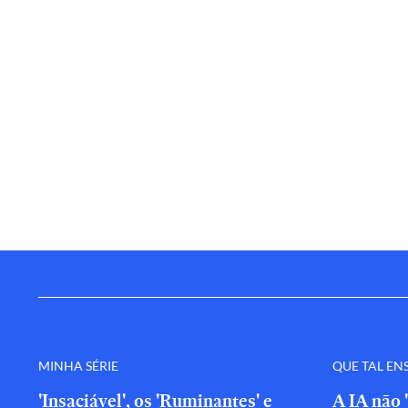
MINHA SÉRIE
QUE TAL EN
'Insaciável', os 'Ruminantes' e
A IA não 