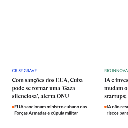
CRISE GRAVE
RIO INNOV
Com sanções dos EUA, Cuba
IA e inve
pode se tornar uma 'Gaza
mudam o 
silenciosa', alerta ONU
startups;
EUA sancionam ministro cubano das
IA não res
Forças Armadas e cúpula militar
riscos par