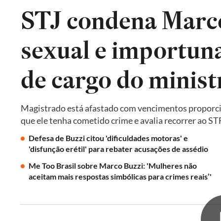
STJ condena Marco
sexual e importuna
de cargo do minist
Magistrado está afastado com vencimentos proporcion
que ele tenha cometido crime e avalia recorrer ao ST
Defesa de Buzzi citou 'dificuldades motoras' e
'disfunção erétil' para rebater acusações de assédio
Me Too Brasil sobre Marco Buzzi: 'Mulheres não
aceitam mais respostas simbólicas para crimes reais’'