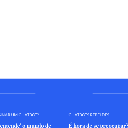
SINAR UM CHATBOT?
CHATBOTS REBELDES
'entende' o mundo de
É hora de se preocupar