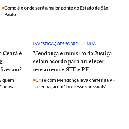
Como é e onde será a maior ponte do Estado de São
Paulo
INVESTIGAÇÕES SOBRE LULINHA
o Ceará é
Mendonça e ministro da Justiça
ng
selam acordo para arrefecer
 fizeram?
tensão entre STF e PF
 E quem
Crise com Mendonça leva chefes da PF
ê pensa
a rechaçarem 'interesses pessoais'