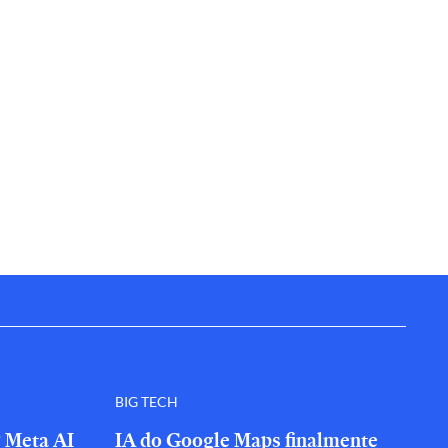
BIG TECH
? Meta AI
IA do Google Maps finalmente