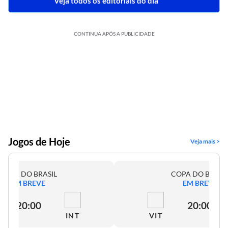
Veja todos os editoriais do dia
CONTINUA APÓS A PUBLICIDADE
Jogos de Hoje
Veja mais >
COPA DO BRASIL
COPA DO BRASI
EM BREVE
EM BREVE
20:00
20:00
INT
VIT