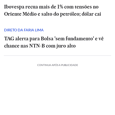
Ibovespa recua mais de 1% com tensões no
Oriente Médio e salto do petróleo; dólar cai
DIRETO DA FARIA LIMA
TAG alerta para Bolsa 'sem fundamento' e vê
chance nas NTN-B com juro alto
CONTINUA APÓS A PUBLICIDADE
ONAL
INTERNACIONAL
INTERNACIONAL
O
O
que
que
ECONOMIA
ECONOMIA
prevê
prevê
Allos
Durigan
o
Allos
Durigan
o
LÍTICA
POLÍTICA
(ALOS3)
nega
decreto
(ALOS3)
nega
decreto
ESPORTES
BRASIL
ESPORTES
BRASIL
meu
aumenta
‘inércia’
de
Romeu
aumenta
‘inércia’
de
ma
Corinthians
Quem
lucro
do
Trump
Zema
Corinthians
Quem
lucro
do
Trump
istra
x
é
em
governo
que
registra
x
é
em
governo
que
A
CULTURA
didatura
Inter
o
58%
federal
limita
candidatura
Inter
o
58%
federal
limita
pelo
comandante
e
Petrobras
para
‘turismo
Wagner
à
pelo
comandante
e
Petrobras
para
‘turismo