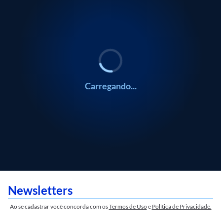
/
0:00
ECONOMIA
ECONOMIA
Marcos Jank
Marcos Jank
Carregando...
Newsletters
Ao se cadastrar você concorda com os
Termos de Uso
e
Política de Privacidade.