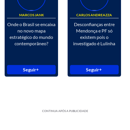
MARCOS JANK
CARLOS ANDREAZZA
Onde o Brasil se encaixa
Desconfianças entre
no novo mapa
Mendonça e PF só
estratégico do mundo
existem pois o
contemporâneo?
investigado é Lulinha
Seguir
Seguir
CONTINUA APÓS A PUBLICIDADE