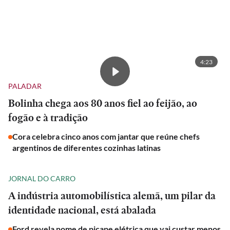
4:23
PALADAR
Bolinha chega aos 80 anos fiel ao feijão, ao
fogão e à tradição
Cora celebra cinco anos com jantar que reúne chefs
argentinos de diferentes cozinhas latinas
JORNAL DO CARRO
A indústria automobilística alemã, um pilar da
identidade nacional, está abalada
Ford revela nome de picape elétrica que vai custar menos