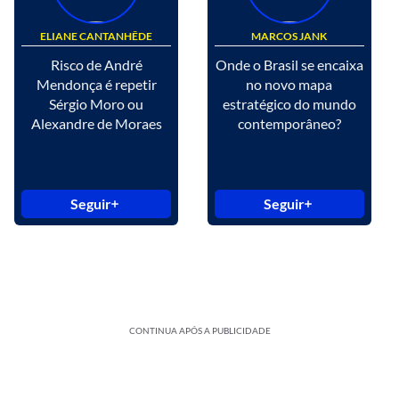
ELIANE CANTANHÊDE
MARCOS JANK
Risco de André
Onde o Brasil se encaixa
Mendonça é repetir
no novo mapa
Sérgio Moro ou
estratégico do mundo
Alexandre de Moraes
contemporâneo?
Seguir
Seguir
CONTINUA APÓS A PUBLICIDADE