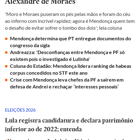
Alexandre de Moraes'
'Moro e Moraes puseram os pés pelas mãos e foram do céu
ao inferno com incrível rapidez; agora é Mendonça quem tem
o desafio de evitar sofrer o tombo dos dois'; leia coluna
Mendonça determina que PT entregue documentos do
congresso da sigla
Andreazza: 'Desconfianças entre Mendonça e PF só
existem pois o investigado é Lulinha'
Coluna do Estadão: Mendonça lidera ranking de habeas
corpus concedidos no STF este ano
Crise com Mendonça leva chefes da PF a saírem em
defesa de Andrei e rechaçar ‘interesses pessoais’
ELEIÇÕES 2026
Lula registra candidatura e declara patrimônio
inferior ao de 2022; entenda