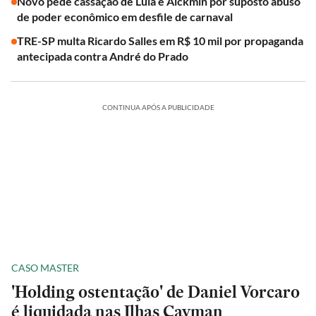
Novo pede cassação de Lula e Alckmin por suposto abuso
de poder econômico em desfile de carnaval
TRE-SP multa Ricardo Salles em R$ 10 mil por propaganda
antecipada contra André do Prado
CONTINUA APÓS A PUBLICIDADE
CASO MASTER
'Holding ostentação' de Daniel Vorcaro
é liquidada nas Ilhas Cayman