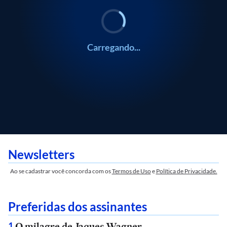
Carregando...
Newsletters
Ao se cadastrar você concorda com os
Termos de Uso
e
Política de Privacidade.
Preferidas dos assinantes
O milagre de Jaques Wagner
1
.