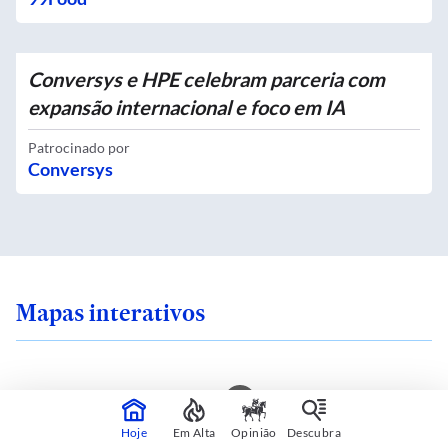
Conversys e HPE celebram parceria com
expansão internacional e foco em IA
Patrocinado por
Conversys
Mapas interativos
ra em uma ilha de
Qual é o zoneamento
Hoje
Em Alta
Opinião
Descubra