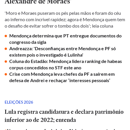
Alexandre de Moraes'
'Moro e Moraes puseram os pés pelas mãos e foram do céu
ao inferno com incrível rapidez; agora é Mendonça quem tem
o desafio de evitar sofrer o tombo dos dois'; leia coluna
Mendonça determina que PT entregue documentos do
congresso da sigla
Andreazza: 'Desconfianças entre Mendonça e PF só
existem pois o investigado é Lulinha'
Coluna do Estadão: Mendonça lidera ranking de habeas
corpus concedidos no STF este ano
Crise com Mendonça leva chefes da PF a saírem em
defesa de Andrei e rechaçar ‘interesses pessoais’
ELEIÇÕES 2026
Lula registra candidatura e declara patrimônio
inferior ao de 2022; entenda