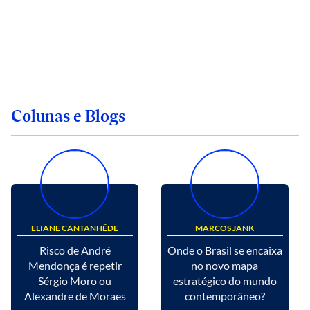
Colunas e Blogs
ELIANE CANTANHÊDE
MARCOS JANK
Risco de André
Onde o Brasil se encaixa
Mendonça é repetir
no novo mapa
Sérgio Moro ou
estratégico do mundo
Alexandre de Moraes
contemporâneo?