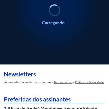
Carregando...
Newsletters
Ao se cadastrar você concorda com os
Termos de Uso
e
Política de Privacidade.
Preferidas dos assinantes
Risco de André Mendonça é repetir Sérgio
1
.