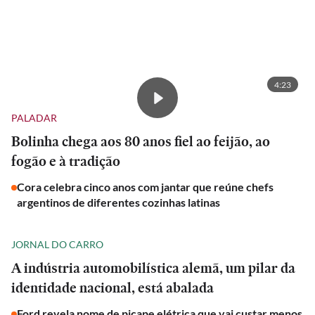
4:23
PALADAR
Bolinha chega aos 80 anos fiel ao feijão, ao
fogão e à tradição
Cora celebra cinco anos com jantar que reúne chefs
argentinos de diferentes cozinhas latinas
JORNAL DO CARRO
A indústria automobilística alemã, um pilar da
identidade nacional, está abalada
Ford revela nome de picape elétrica que vai custar menos