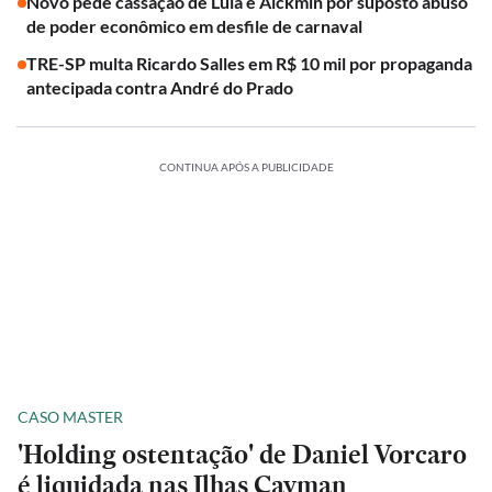
Novo pede cassação de Lula e Alckmin por suposto abuso
de poder econômico em desfile de carnaval
TRE-SP multa Ricardo Salles em R$ 10 mil por propaganda
antecipada contra André do Prado
CONTINUA APÓS A PUBLICIDADE
CASO MASTER
'Holding ostentação' de Daniel Vorcaro
é liquidada nas Ilhas Cayman