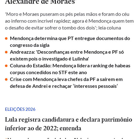
Alexandre de Moraes'
'Moro e Moraes puseram os pés pelas mãos e foram do céu
ao inferno com incrível rapidez; agora é Mendonça quem tem
o desafio de evitar sofrer o tombo dos dois'; leia coluna
Mendonça determina que PT entregue documentos do
congresso da sigla
Andreazza: 'Desconfianças entre Mendonça e PF só
existem pois o investigado é Lulinha'
Coluna do Estadão: Mendonça lidera ranking de habeas
corpus concedidos no STF este ano
Crise com Mendonça leva chefes da PF a saírem em
defesa de Andrei e rechaçar ‘interesses pessoais’
ELEIÇÕES 2026
Lula registra candidatura e declara patrimônio
inferior ao de 2022; entenda