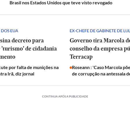
Brasil nos Estados Unidos que teve visto revogado
 DOS EUA
EX-CHEFE DE GABINETE DE LU
sina decreto para
Governo tira Marcola d
'turismo' de cidadania
conselho da empresa pú
imento
Terracap
ute por falta de munições na
Roseann : 'Caso Marcola põe
ra Irã, diz jornal
de corrupção na antessala de
CONTINUA APÓS A PUBLICIDADE