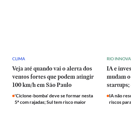
CLIMA
RIO INNOV
Veja até quando vai o alerta dos
IA e inve
ventos fortes que podem atingir
mudam o 
100 km/h em São Paulo
startups;
'Ciclone-bomba' deve se formar nesta
IA não res
5ª com rajadas; Sul tem risco maior
riscos par