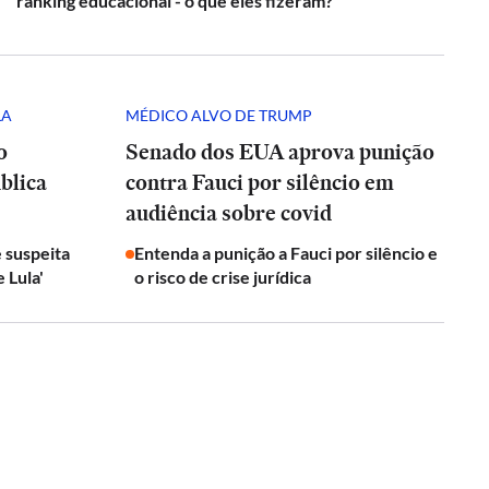
ranking educacional - o que eles fizeram?
LA
MÉDICO ALVO DE TRUMP
o
Senado dos EUA aprova punição
blica
contra Fauci por silêncio em
audiência sobre covid
 suspeita
Entenda a punição a Fauci por silêncio e
 Lula'
o risco de crise jurídica