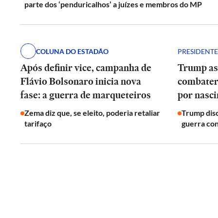
parte dos ‘penduricalhos’ a juízes e membros do MP
COLUNA DO ESTADÃO
PRESIDENTE
Após definir vice, campanha de
Trump as
Flávio Bolsonaro inicia nova
combater 
fase: a guerra de marqueteiros
por nasc
Zema diz que, se eleito, poderia retaliar
Trump disc
tarifaço
guerra cont