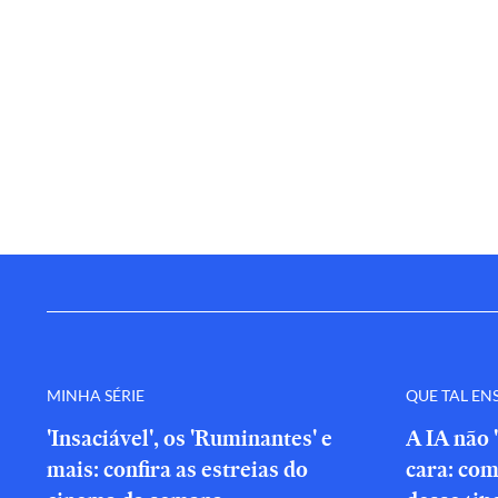
MINHA SÉRIE
QUE TAL EN
'Insaciável', os 'Ruminantes' e
A IA não 
mais: confira as estreias do
cara: com