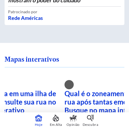
mostram o poder do cuidado
Patrocinado por
Rede Américas
Mapas interativos
ra em uma ilha de
Qual é o zoneamento
onsulte sua rua no
rua após tantas eme
terativo
Busque no mapa inte
Hoje
Em Alta
Opinião
Descubra