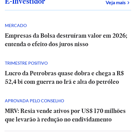
E-Investidor
sob
Veja mais
MERCADO
Empresas da Bolsa destruíram valor em 2026;
entenda o efeito dos juros nisso
TRIMESTRE POSITIVO
Lucro da Petrobras quase dobra e chega a R$
52,4 bi com guerra no Irã e alta do petróleo
SÃO
PAULO
APROVADA PELO CONSELHO
SP
MRV: Resia vende ativos por US$ 170 milhões
tem
alerta
que levarão à redução no endividamento
SÃO
para
PAULO
chuva
SP
e
tem