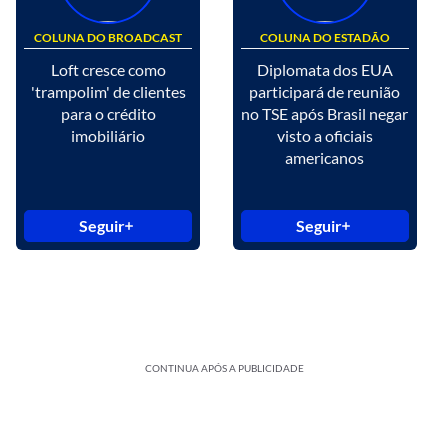
COLUNA DO BROADCAST
COLUNA DO ESTADÃO
Loft cresce como
Diplomata dos EUA
'trampolim' de clientes
participará de reunião
para o crédito
no TSE após Brasil negar
imobiliário
visto a oficiais
americanos
Seguir
Seguir
CONTINUA APÓS A PUBLICIDADE