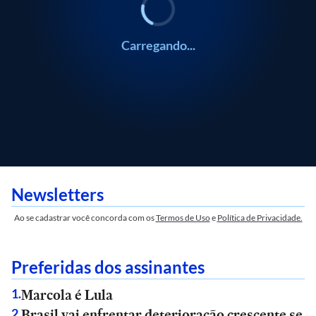
Carregando...
Newsletters
Ao se cadastrar você concorda com os
Termos de Uso
e
Política de Privacidade.
Preferidas dos assinantes
Marcola é Lula
1
.
Brasil vai enfrentar deterioração crescente se
2
.