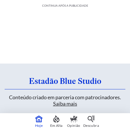
CONTINUA APÓS A PUBLICIDADE
Estadão Blue Studio
Conteúdo criado em parceria com patrocinadores.
Saiba mais
Heineken inova sem alterar uma fórmula de
Hoje
Em Alta
Opinião
Descubra