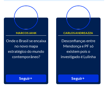
MARCOS JANK
CARLOS ANDREAZZA
Onde o Brasil se encaixa
Desconfianças entre
no novo mapa
Mendonça e PF só
estratégico do mundo
existem pois o
contemporâneo?
investigado é Lulinha
Seguir
Seguir