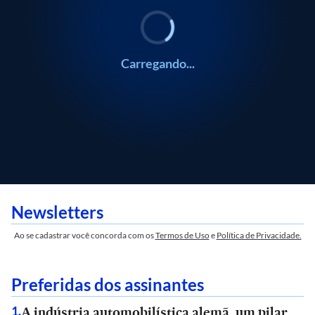
Carregando...
Newsletters
Ao se cadastrar você concorda com os
Termos de Uso
e
Política de Privacidade.
Preferidas dos assinantes
A indústria automobilística alemã, um pilar
1
.