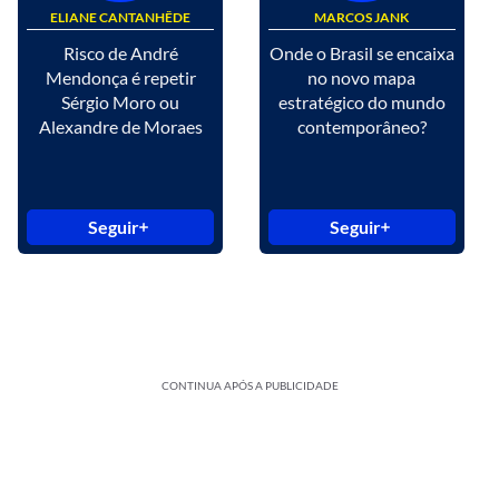
ELIANE CANTANHÊDE
MARCOS JANK
Risco de André
Onde o Brasil se encaixa
Mendonça é repetir
no novo mapa
Sérgio Moro ou
estratégico do mundo
Alexandre de Moraes
contemporâneo?
Seguir
Seguir
CONTINUA APÓS A PUBLICIDADE