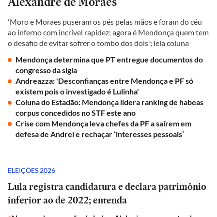
Alexandre de Moraes'
'Moro e Moraes puseram os pés pelas mãos e foram do céu
ao inferno com incrível rapidez; agora é Mendonça quem tem
o desafio de evitar sofrer o tombo dos dois'; leia coluna
Mendonça determina que PT entregue documentos do
congresso da sigla
Andreazza: 'Desconfianças entre Mendonça e PF só
existem pois o investigado é Lulinha'
Coluna do Estadão: Mendonça lidera ranking de habeas
corpus concedidos no STF este ano
Crise com Mendonça leva chefes da PF a saírem em
defesa de Andrei e rechaçar ‘interesses pessoais’
ELEIÇÕES 2026
Lula registra candidatura e declara patrimônio
inferior ao de 2022; entenda