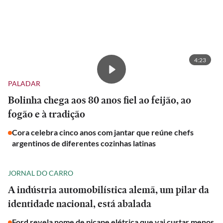
4:23
PALADAR
Bolinha chega aos 80 anos fiel ao feijão, ao
fogão e à tradição
Cora celebra cinco anos com jantar que reúne chefs
argentinos de diferentes cozinhas latinas
JORNAL DO CARRO
A indústria automobilística alemã, um pilar da
identidade nacional, está abalada
Ford revela nome de picape elétrica que vai custar menos