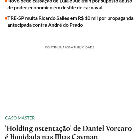
Novo pede cassação de Lula e Alckmin por suposto abuso
de poder econômico em desfile de carnaval
TRE-SP multa Ricardo Salles em R$ 10 mil por propaganda
antecipada contra André do Prado
CONTINUA APÓS A PUBLICIDADE
CASO MASTER
'Holding ostentação' de Daniel Vorcaro
é liquidada nas Ilhas Cayman