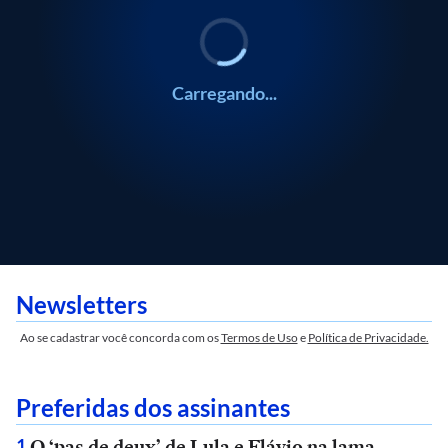
Carregando...
Newsletters
Ao se cadastrar você concorda com os
Termos de Uso
e
Política de Privacidade.
Preferidas dos assinantes
O ‘pas de deux’ de Lula e Flávio na lama
1
.