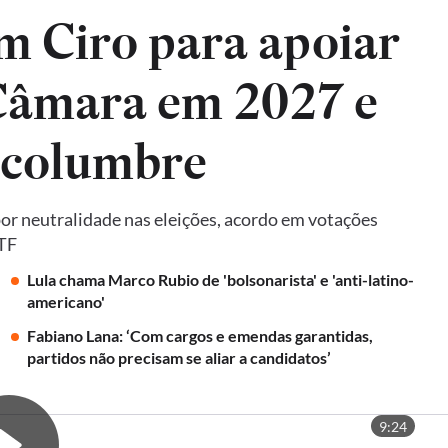
m Ciro para apoiar
 Câmara em 2027 e
lcolumbre
por neutralidade nas eleições, acordo em votações
STF
Lula chama Marco Rubio de 'bolsonarista' e 'anti-latino-
americano'
Fabiano Lana: ‘Com cargos e emendas garantidas,
partidos não precisam se aliar a candidatos’
9:24