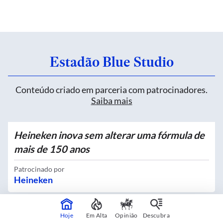
Estadão Blue Studio
Conteúdo criado em parceria com patrocinadores.
Saiba mais
Heineken inova sem alterar uma fórmula de
mais de 150 anos
Patrocinado por
Heineken
Hoje
Em Alta
Opinião
Descubra
Quatro novos Bosques Urbanos recebem