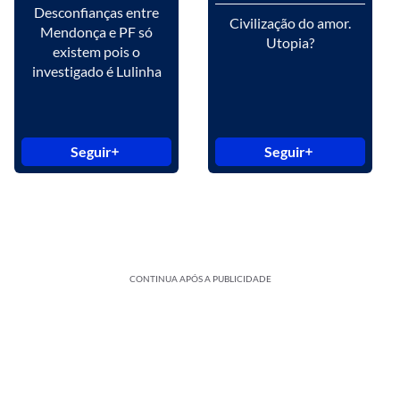
Desconfianças entre
Civilização do amor.
Mendonça e PF só
Utopia?
existem pois o
investigado é Lulinha
Seguir
Seguir
CONTINUA APÓS A PUBLICIDADE