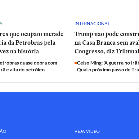
A
INTERNACIONAL
res que ocupam metade
Trump não pode constru
ria da Petrobras pela
na Casa Branca sem ava
vez na história
Congresso, diz Tribuna
Petrobras quase dobra com
Celso Ming: 'A guerra no Irã
Irã e alta do petróleo
Qual o próximo passo de Tr
ÇÃO
VEJA VÍDEO