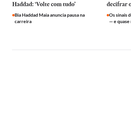
Haddad: ‘Volte com tudo’
decifrar 
Bia Haddad Maia anuncia pausa na
Os sinais 
carreira
— e quase