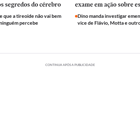
os segredos do cérebro
exame em ação sobre e
de que a tireoide não vai bem
Dino manda investigar emen
 ninguém percebe
vice de Flávio, Motta e outr
CONTINUA APÓS A PUBLICIDADE