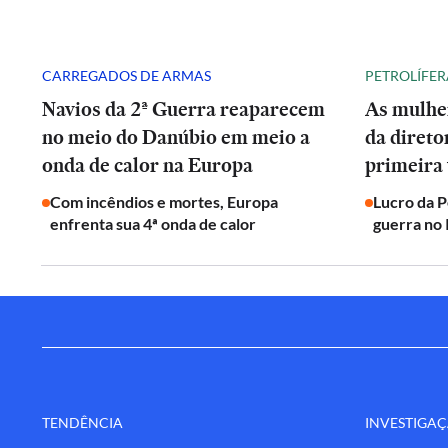
CARREGADOS DE ARMAS
PETROLÍFER
Navios da 2ª Guerra reaparecem
As mulhe
no meio do Danúbio em meio a
da direto
onda de calor na Europa
primeira 
Com incêndios e mortes, Europa
Lucro da 
enfrenta sua 4ª onda de calor
guerra no 
TENDÊNCIA
INVESTIGA