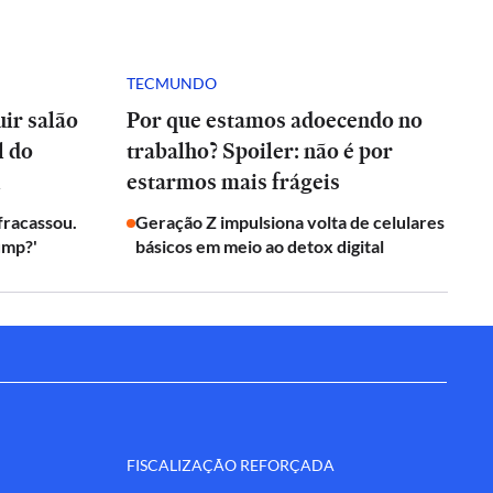
TECMUNDO
ir salão
Por que estamos adoecendo no
l do
trabalho? Spoiler: não é por
l
estarmos mais frágeis
 fracassou.
Geração Z impulsiona volta de celulares
ump?'
básicos em meio ao detox digital
FISCALIZAÇÃO REFORÇADA