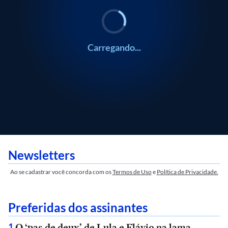
Carregando...
Newsletters
Ao se cadastrar você concorda com os
Termos de Uso
e
Política de Privacidade.
Preferidas dos assinantes
O ‘pas de deux’ de Lula e Flávio na lama
1
.