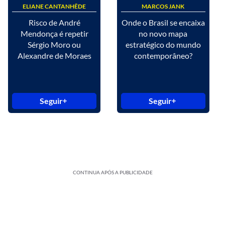
ELIANE CANTANHÊDE
MARCOS JANK
Risco de André
Onde o Brasil se encaixa
Mendonça é repetir
no novo mapa
Sérgio Moro ou
estratégico do mundo
Alexandre de Moraes
contemporâneo?
Seguir
Seguir
CONTINUA APÓS A PUBLICIDADE