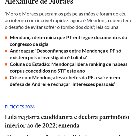
Alexandre de Moraes'
'Moro e Moraes puseram os pés pelas mãos e foram do céu
ao inferno com incrível rapidez; agora é Mendonça quem tem
o desafio de evitar sofrer o tombo dos dois'; leia coluna
Mendonça determina que PT entregue documentos do
congresso da sigla
Andreazza: 'Desconfianças entre Mendonça e PF só
existem pois o investigado é Lulinha'
Coluna do Estadão: Mendonça lidera ranking de habeas
corpus concedidos no STF este ano
Crise com Mendonça leva chefes da PF a saírem em
defesa de Andrei e rechaçar ‘interesses pessoais’
ELEIÇÕES 2026
Lula registra candidatura e declara patrimônio
inferior ao de 2022; entenda