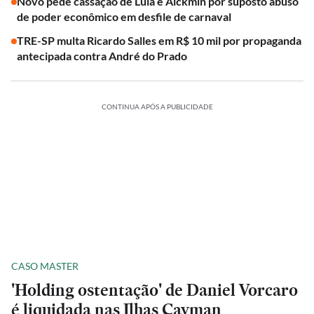
Novo pede cassação de Lula e Alckmin por suposto abuso
de poder econômico em desfile de carnaval
TRE-SP multa Ricardo Salles em R$ 10 mil por propaganda
antecipada contra André do Prado
CONTINUA APÓS A PUBLICIDADE
CASO MASTER
'Holding ostentação' de Daniel Vorcaro
é liquidada nas Ilhas Cayman