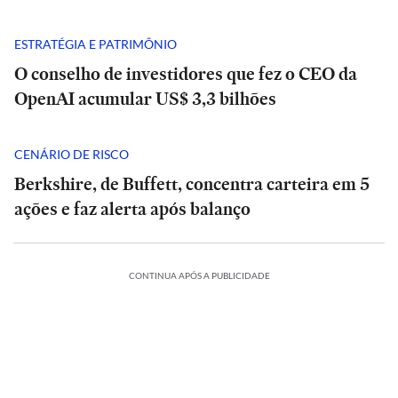
ESTRATÉGIA E PATRIMÔNIO
O conselho de investidores que fez o CEO da
OpenAI acumular US$ 3,3 bilhões
CENÁRIO DE RISCO
Berkshire, de Buffett, concentra carteira em 5
ações e faz alerta após balanço
CONTINUA APÓS A PUBLICIDADE
Análise
Análise
|
|
POLÍTICA
POLÍTICA
Tarcísio
Tarcísio
e
Rombo
e
Rombo
O
ESTADÃO
Haddad
do
Haddad
do
A
VERIFICA
fazem
BRB
fazem
BRB
INTERNACIONAL
POLÍTICA
ESPORTES
INTERNACIONAL
POLÍTICA
INTERNACIONAL
debate
vira
Confira
debate
vira
E+
INTERNACIONAL
E+
INTERNACIONAL
duro
Seis
munição
Debate
Cuca
a
duro
Seis
munição
Debate