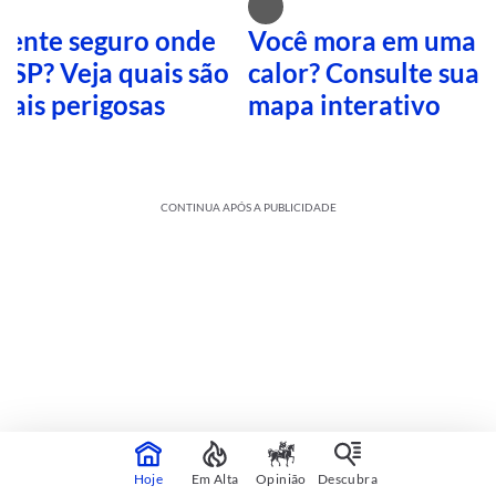
 sente seguro onde
Você mora em uma i
 SP? Veja quais são
calor? Consulte sua 
mais perigosas
mapa interativo
CONTINUA APÓS A PUBLICIDADE
Cultura
sobre
Veja mais
Hoje
Em Alta
Opinião
Descubra