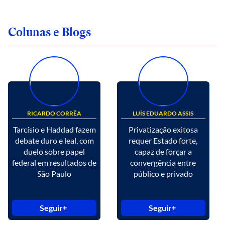
Colunas e Blogs
RICARDO CORRÊA
LUÍS EDUARDO ASSIS
Tarcísio e Haddad fazem
Privatização exitosa
debate duro e leal, com
requer Estado forte,
duelo sobre papel
capaz de forçar a
federal em resultados de
convergência entre
São Paulo
público e privado
Seguir
Seguir