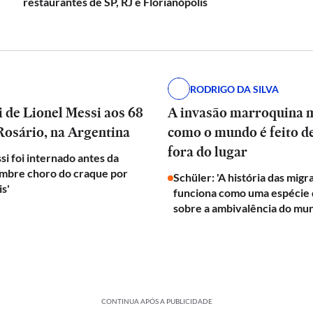
restaurantes de SP, RJ e Florianópolis
RODRIGO DA SILVA
 de Lionel Messi aos 68
A invasão marroquina 
Rosário, na Argentina
como o mundo é feito d
fora do lugar
si foi internado antes da
embre choro do craque por
Schüler: 'A história das mig
is'
funciona como uma espécie d
sobre a ambivalência do mu
CONTINUA APÓS A PUBLICIDADE