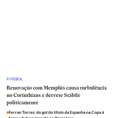
FUTEBOL
Renovação com Memphis causa turbulência
no Corinthians e derrete Stábile
politicamente
Ferran Torres: do gol do título da Espanha na Copa à
fama e futuro incerto no Barcelona