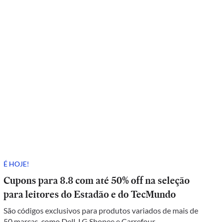
É HOJE!
Cupons para 8.8 com até 50% off na seleção
para leitores do Estadão e do TecMundo
São códigos exclusivos para produtos variados de mais de
50 marcas, como Dell, LG Shopee e Carrefour