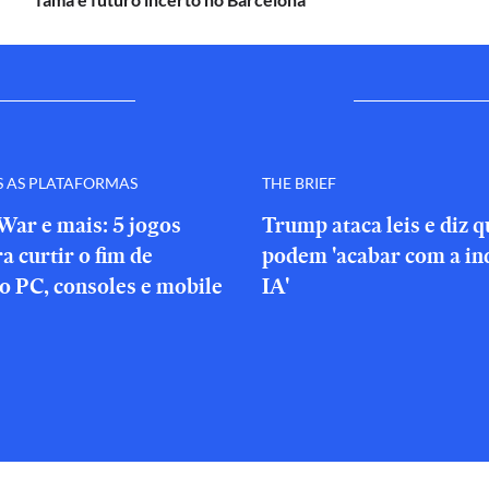
S AS PLATAFORMAS
THE BRIEF
War e mais: 5 jogos
Trump ataca leis e diz 
a curtir o fim de
podem 'acabar com a in
o PC, consoles e mobile
IA'