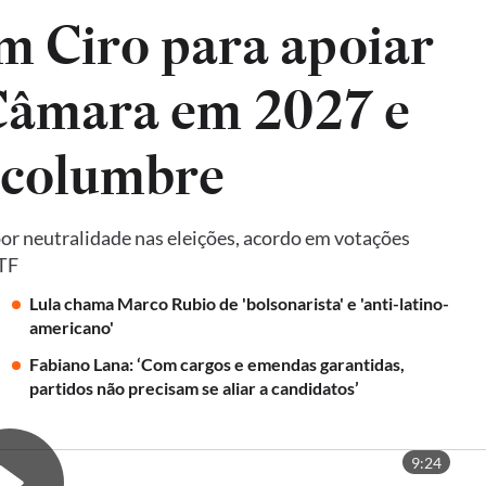
m Ciro para apoiar
 Câmara em 2027 e
lcolumbre
por neutralidade nas eleições, acordo em votações
STF
Lula chama Marco Rubio de 'bolsonarista' e 'anti-latino-
americano'
Fabiano Lana: ‘Com cargos e emendas garantidas,
partidos não precisam se aliar a candidatos’
9:24