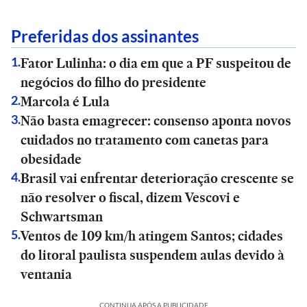
Preferidas dos assinantes
Fator Lulinha: o dia em que a PF suspeitou de
1
.
negócios do filho do presidente
Marcola é Lula
2
.
Não basta emagrecer: consenso aponta novos
3
.
cuidados no tratamento com canetas para
obesidade
Brasil vai enfrentar deterioração crescente se
4
.
não resolver o fiscal, dizem Vescovi e
Schwartsman
Ventos de 109 km/h atingem Santos; cidades
5
.
do litoral paulista suspendem aulas devido à
ventania
CONTINUA APÓS A PUBLICIDADE