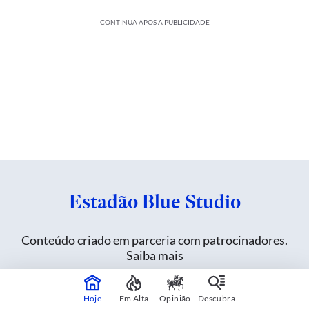
CONTINUA APÓS A PUBLICIDADE
Estadão Blue Studio
Conteúdo criado em parceria com patrocinadores.
Saiba mais
Hoje
Em Alta
Opinião
Descubra
Heineken inova sem alterar uma fórmula de