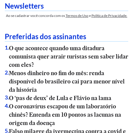
Newsletters
Ao se cadastrar você concorda com os
Termos de Uso
e
Política de Privacidade.
Preferidas dos assinantes
O que acontece quando uma ditadura
1
.
comunista quer atrair turistas sem saber lidar
com eles?
Menos dinheiro no fim do mês: renda
2
.
disponível do brasileiro cai para menor nível
da história
O ‘pas de deux’ de Lula e Flávio na lama
3
.
O coronavírus escapou de um laboratório
4
.
chinês? Entenda em 10 pontos as lacunas na
origem da doença
Falso milagre da ivermectina contra a covid e
5
.