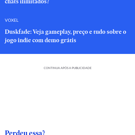
chats ilimitados?
VOXEL
Duskfade: Veja gameplay, preço e tudo sobre o
jogo indie com demo grátis
CONTINUA APÓS A PUBLICIDADE
Perdeu essa?