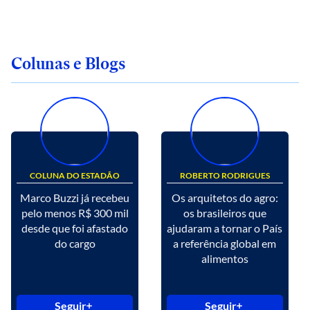
Colunas e Blogs
COLUNA DO ESTADÃO
ROBERTO RODRIGUES
Marco Buzzi já recebeu
Os arquitetos do agro:
pelo menos R$ 300 mil
os brasileiros que
desde que foi afastado
ajudaram a tornar o País
do cargo
a referência global em
alimentos
Seguir
Seguir