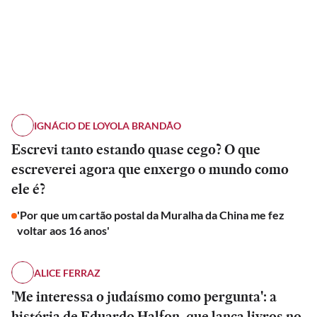
IGNÁCIO DE LOYOLA BRANDÃO
Escrevi tanto estando quase cego? O que
escreverei agora que enxergo o mundo como
ele é?
'Por que um cartão postal da Muralha da China me fez
voltar aos 16 anos'
ALICE FERRAZ
'Me interessa o judaísmo como pergunta': a
história de Eduardo Halfon, que lança livros no