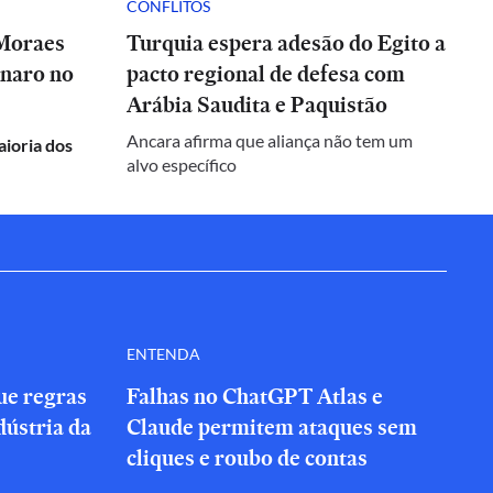
CONFLITOS
 Moraes
Turquia espera adesão do Egito a
onaro no
pacto regional de defesa com
Arábia Saudita e Paquistão
Ancara afirma que aliança não tem um
aioria dos
alvo específico
ENTENDA
que regras
Falhas no ChatGPT Atlas e
dústria da
Claude permitem ataques sem
cliques e roubo de contas