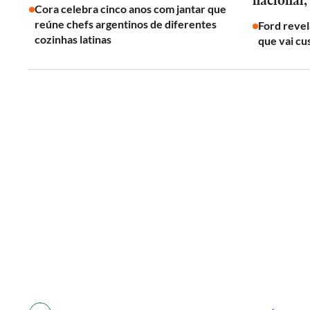
nacional,
Cora celebra cinco anos com jantar que
reúne chefs argentinos de diferentes
Ford revel
cozinhas latinas
que vai cu