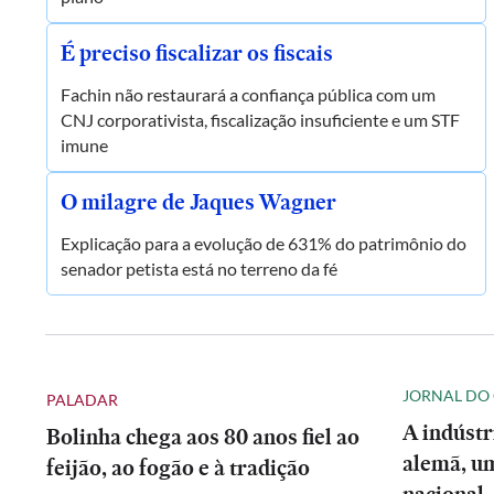
É preciso fiscalizar os fiscais
Fachin não restaurará a confiança pública com um
CNJ corporativista, fiscalização insuficiente e um STF
imune
O milagre de Jaques Wagner
Explicação para a evolução de 631% do patrimônio do
senador petista está no terreno da fé
JORNAL DO
PALADAR
A indústr
Bolinha chega aos 80 anos fiel ao
alemã, um
feijão, ao fogão e à tradição