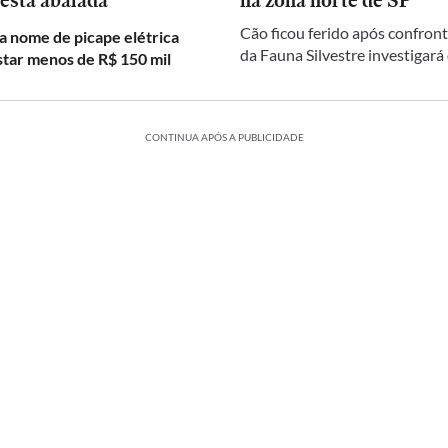
 está abalada
na zona norte de SP
Cão ficou ferido após confront
a nome de picape elétrica
da Fauna Silvestre investigará
star menos de R$ 150 mil
CONTINUA APÓS A PUBLICIDADE