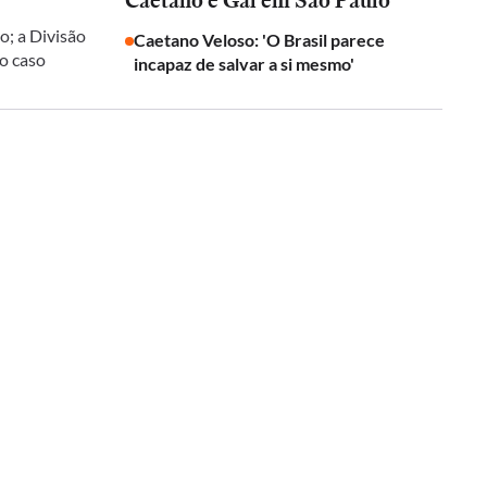
Caetano e Gal em São Paulo
o; a Divisão
Caetano Veloso: 'O Brasil parece
 o caso
incapaz de salvar a si mesmo'