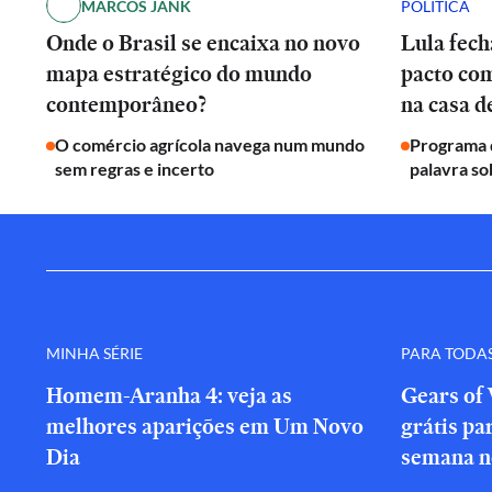
MARCOS JANK
POLÍTICA
Onde o Brasil se encaixa no novo
Lula fech
mapa estratégico do mundo
pacto co
contemporâneo?
na casa 
O comércio agrícola navega num mundo
Programa d
sem regras e incerto
palavra so
MINHA SÉRIE
PARA TODA
Homem-Aranha 4: veja as
Gears of 
melhores aparições em Um Novo
grátis par
Dia
semana n