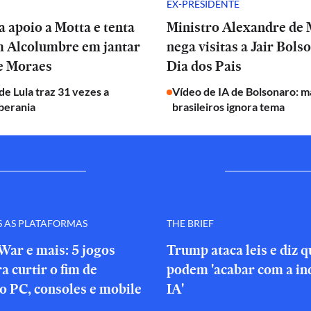
EX-PRESIDENTE
a apoio a Motta e tenta
Ministro Alexandre de
m Alcolumbre em jantar
nega visitas a Jair Bols
de Moraes
Dia dos Pais
e Lula traz 31 vezes a
Vídeo de IA de Bolsonaro: m
berania
brasileiros ignora tema
S AS PLATAFORMAS
THE BRIEF
War e mais: 5 jogos
Trump ataca leis e diz 
a curtir o fim de
podem 'acabar com a in
o PC, consoles e mobile
IA'