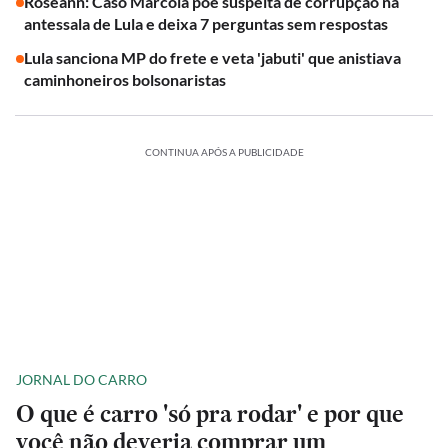
Roseann: Caso Marcola põe suspeita de corrupção na
antessala de Lula e deixa 7 perguntas sem respostas
Lula sanciona MP do frete e veta 'jabuti' que anistiava
caminhoneiros bolsonaristas
CONTINUA APÓS A PUBLICIDADE
JORNAL DO CARRO
O que é carro 'só pra rodar' e por que
você não deveria comprar um