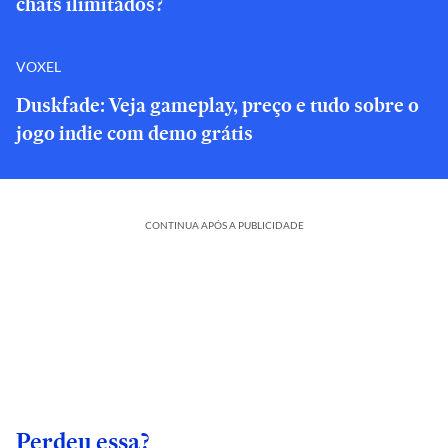
chats ilimitados?
VOXEL
Duskfade: Veja gameplay, preço e tudo sobre o
jogo indie com demo grátis
CONTINUA APÓS A PUBLICIDADE
Perdeu essa?