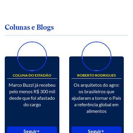
Colunas e Blogs
COLUNA DO ESTADÃO
ROBERTO RODRIGUES
Marco Buzzi já recebeu
Os arquitetos do agro:
pelo menos R$ 300 mil
os brasileiros que
desde que foi afastado
ajudaram a tornar o País
do cargo
a referência global em
alimentos
Seguir
Seguir