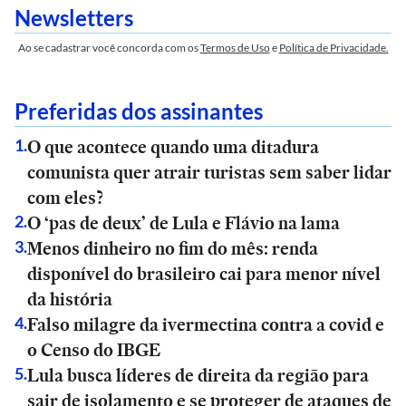
Newsletters
Ao se cadastrar você concorda com os
Termos de Uso
e
Política de Privacidade.
Preferidas dos assinantes
O que acontece quando uma ditadura
1
.
comunista quer atrair turistas sem saber lidar
com eles?
O ‘pas de deux’ de Lula e Flávio na lama
2
.
Menos dinheiro no fim do mês: renda
3
.
disponível do brasileiro cai para menor nível
da história
Falso milagre da ivermectina contra a covid e
4
.
o Censo do IBGE
Lula busca líderes de direita da região para
5
.
sair de isolamento e se proteger de ataques de