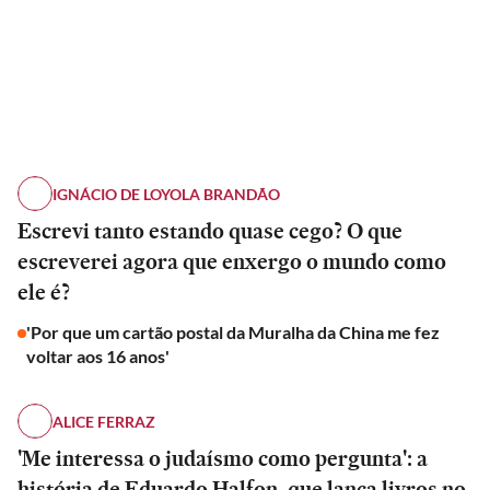
IGNÁCIO DE LOYOLA BRANDÃO
Escrevi tanto estando quase cego? O que
escreverei agora que enxergo o mundo como
ele é?
'Por que um cartão postal da Muralha da China me fez
voltar aos 16 anos'
ALICE FERRAZ
'Me interessa o judaísmo como pergunta': a
história de Eduardo Halfon, que lança livros no