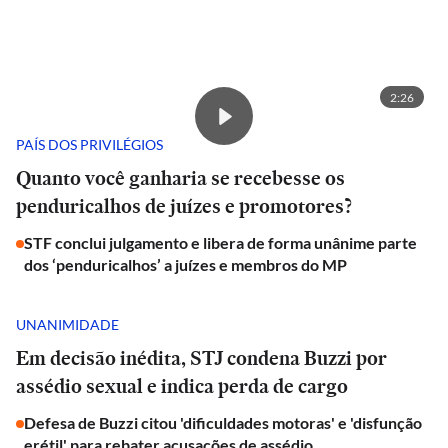
2:26
PAÍS DOS PRIVILÉGIOS
Quanto você ganharia se recebesse os
penduricalhos de juízes e promotores?
STF conclui julgamento e libera de forma unânime parte
dos ‘penduricalhos’ a juízes e membros do MP
UNANIMIDADE
Em decisão inédita, STJ condena Buzzi por
assédio sexual e indica perda de cargo
Defesa de Buzzi citou 'dificuldades motoras' e 'disfunção
erétil' para rebater acusações de assédio