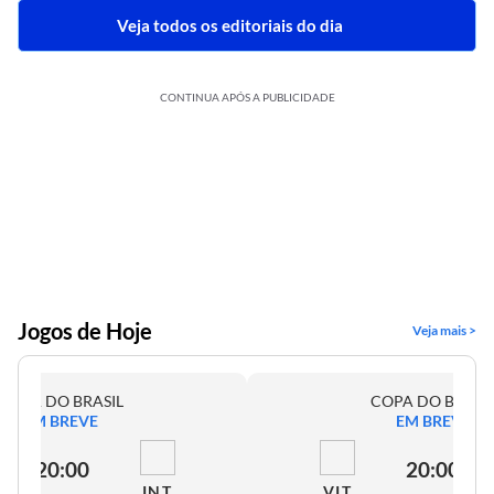
Veja todos os editoriais do dia
CONTINUA APÓS A PUBLICIDADE
Jogos de Hoje
Veja mais >
COPA DO BRASIL
COPA DO BRASI
EM BREVE
EM BREVE
20:00
20:00
INT
VIT