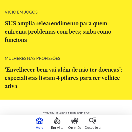
VÍCIO EM JOGOS
SUS amplia teleatendimento para quem
enfrenta problemas com bets; saiba como
funciona
MULHERES NAS PROFISSÕES
‘Envelhecer bem vai além de não ter doenças’:
especialistas listam 4 pilares para ter velhice
ativa
CONTINUA APÓS A PUBLICIDADE
Hoje
Em Alta
Opinião
Descubra