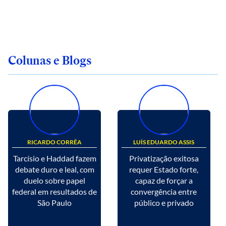
Colunas e Blogs
RICARDO CORRÊA
LUÍS EDUARDO ASSIS
Tarcísio e Haddad fazem
Privatização exitosa
debate duro e leal, com
requer Estado forte,
duelo sobre papel
capaz de forçar a
federal em resultados de
convergência entre
São Paulo
público e privado