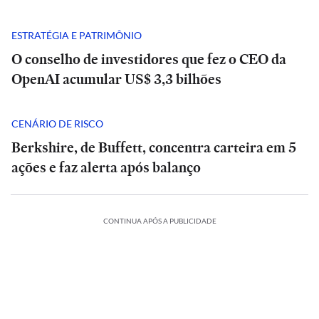
ESTRATÉGIA E PATRIMÔNIO
O conselho de investidores que fez o CEO da
OpenAI acumular US$ 3,3 bilhões
CENÁRIO DE RISCO
Berkshire, de Buffett, concentra carteira em 5
ações e faz alerta após balanço
POLÍTICA
CONTINUA APÓS A PUBLICIDADE
Rombo
Análise
do
|
BRB
POLÍTICA
Tarcísio
vira
e
Rombo
INTERNACIONAL
INTERNACIONAL
ESTADÃO
ESTADÃO
munição
Haddad
do
VERIFICA
VERIFICA
Mãe
fazem
Mãe
BRB
para
ÍTICA
POLÍTICA
ESPORTES
POLÍTICA
POLÍTICA
ESPORTES
e
Confira
debate
e
vira
Confira
ataque
E+
helle
bebê
Debate
Cuca
a
duro
Michelle
bebê
munição
Debate
Cuca
a