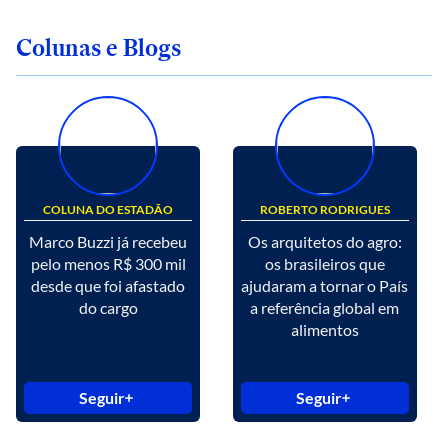
Colunas e Blogs
COLUNA DO ESTADÃO
ROBERTO RODRIGUES
Marco Buzzi já recebeu
Os arquitetos do agro:
pelo menos R$ 300 mil
os brasileiros que
desde que foi afastado
ajudaram a tornar o País
do cargo
a referência global em
alimentos
Seguir
Seguir