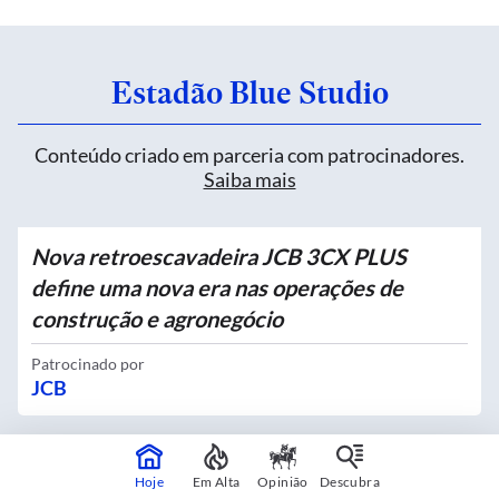
Estadão Blue Studio
Conteúdo criado em parceria com patrocinadores.
Saiba mais
Nova retroescavadeira JCB 3CX PLUS
define uma nova era nas operações de
construção e agronegócio
Patrocinado por
JCB
Quatro novos Bosques Urbanos recebem
Hoje
Em Alta
Opinião
Descubra