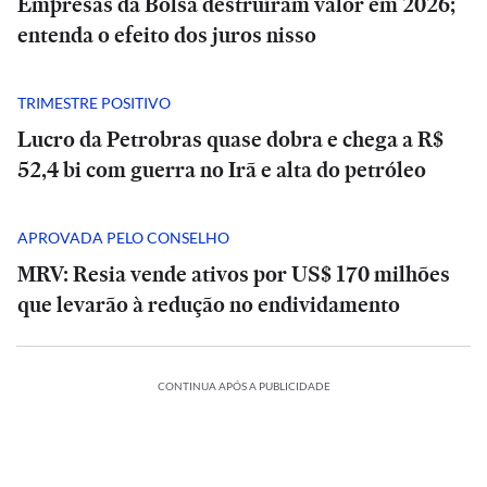
Empresas da Bolsa destruíram valor em 2026;
entenda o efeito dos juros nisso
TRIMESTRE POSITIVO
Lucro da Petrobras quase dobra e chega a R$
52,4 bi com guerra no Irã e alta do petróleo
APROVADA PELO CONSELHO
MRV: Resia vende ativos por US$ 170 milhões
que levarão à redução no endividamento
CONTINUA APÓS A PUBLICIDADE
BRASIL
ECONOMIA
ONOMIA
E+
ECONOMIA
E+
Aulas
ESPORTES
ESPORTES
É
Opinião
Opinião
as,
da
Regina
suspensas,
Cada
Regina
E+
BRASIL
E+
BRASIL
possível
cionário
Scaloni
|
e
risco
funcionário
Scaloni
|
e