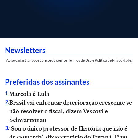
Newsletters
Ao se cadastrar você concorda com os
Termos de Uso
e
Política de Privacidade.
Preferidas dos assinantes
Marcola é Lula
1
.
Brasil vai enfrentar deterioração crescente se
2
.
não resolver o fiscal, dizem Vescovi e
Schwartsman
‘Sou o único professor de História que não é
3
.
de esquerda’, diz secretário do Paraná, 1º no