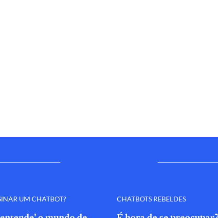
SINAR UM CHATBOT?
CHATBOTS REBELDES
'entende' o mundo de
É hora de se preocupar