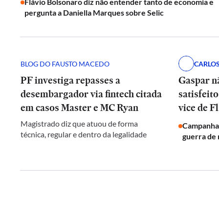
Flávio Bolsonaro diz não entender tanto de economia e
pergunta a Daniella Marques sobre Selic
BLOG DO FAUSTO MACEDO
CARLO
PF investiga repasses a
Gaspar nã
desembargador via fintech citada
satisfeit
em casos Master e MC Ryan
vice de F
Magistrado diz que atuou de forma
Campanha d
técnica, regular e dentro da legalidade
guerra de