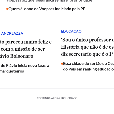
Quem é dono da Voepass indiciado pela PF
EDUCAÇÃO
S ANDREAZZA
‘Sou o único professor 
o pareceu muito feliz e
História que não é de e
o com a missão de ser
diz secretário que é o 1º
lávio Bolsonaro
Essa cidade do sertão do Cea
e Flávio inicia nova fase: a
do País em ranking educaci
 marqueteiros
CONTINUA APÓS A PUBLICIDADE