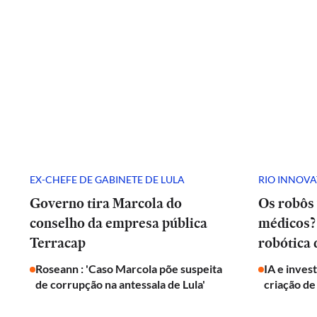
EX-CHEFE DE GABINETE DE LULA
RIO INNOV
Governo tira Marcola do
Os robôs 
conselho da empresa pública
médicos? 
Terracap
robótica
Roseann : 'Caso Marcola põe suspeita
IA e inves
de corrupção na antessala de Lula'
criação de