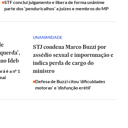
STF conclui julgamento e libera de forma unânime
parte dos ‘penduricalhos’ a juízes e membros do MP
UNANIMIDADE
de
STJ condena Marco Buzzi por
squerda’,
assédio sexual e importunação e
 no Ideb
indica perda de cargo do
ministro
rá é a nº 1
onal
Defesa de Buzzi citou 'dificuldades
motoras' e 'disfunção erétil'