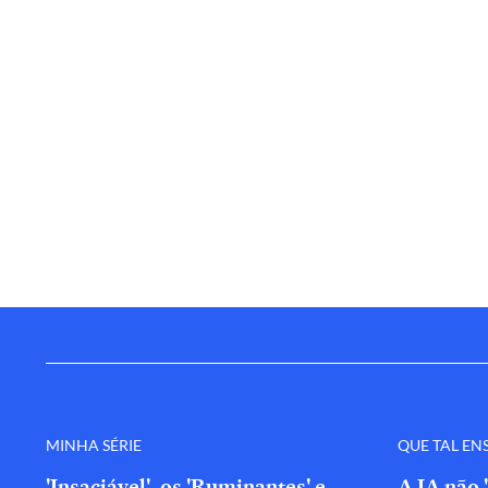
MINHA SÉRIE
QUE TAL EN
'Insaciável', os 'Ruminantes' e
A IA não 