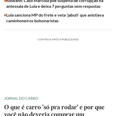
Roseann: Caso Marcola põe suspeita de corrupção na
antessala de Lula e deixa 7 perguntas sem respostas
Lula sanciona MP do frete e veta 'jabuti' que anistiava
caminhoneiros bolsonaristas
CONTINUA APÓS A PUBLICIDADE
JORNAL DO CARRO
O que é carro 'só pra rodar' e por que
você não deveria comprar um