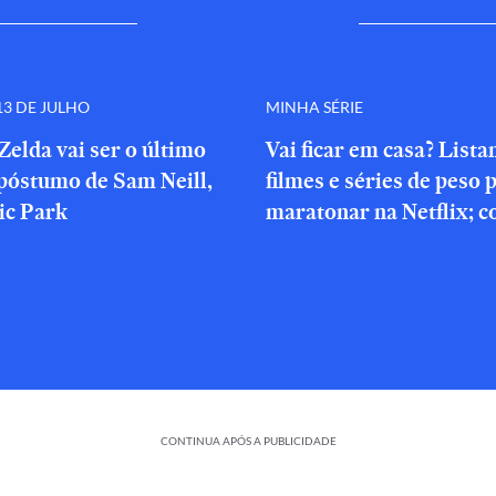
3 DE JULHO
MINHA SÉRIE
Zelda vai ser o último
Vai ficar em casa? List
póstumo de Sam Neill,
filmes e séries de peso 
ic Park
maratonar na Netflix; c
CONTINUA APÓS A PUBLICIDADE