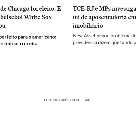
e Chicago foi eleito. E
TCE-RJ e MPs investig
 beisebol White Sox
mi de aposentadoria em
ou
imobiliário
Nest Asset negou problema; in
perfeito para o americano:
previdência dizem que fundo 
e tem sua receita
CONTINUA APÓS A PUBLICIDADE