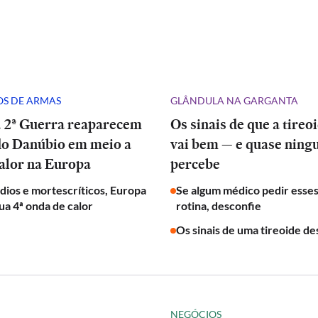
S DE ARMAS
GLÂNDULA NA GARGANTA
a 2ª Guerra reaparecem
Os sinais de que a tireo
do Danúbio em meio a
vai bem — e quase nin
alor na Europa
percebe
ios e mortescríticos, Europa
Se algum médico pedir esse
ua 4ª onda de calor
rotina, desconfie
Os sinais de uma tireoide de
NEGÓCIOS