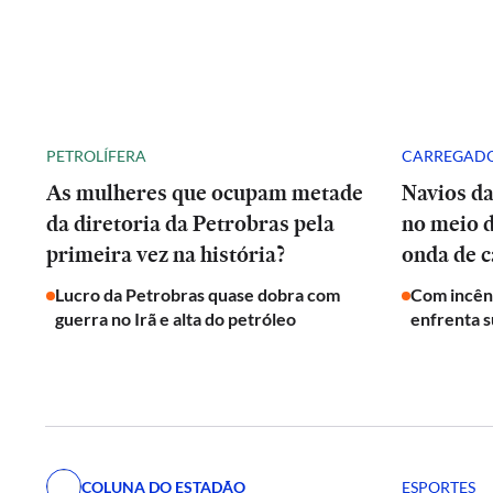
PETROLÍFERA
CARREGADO
As mulheres que ocupam metade
Navios d
da diretoria da Petrobras pela
no meio 
primeira vez na história?
onda de c
Lucro da Petrobras quase dobra com
Com incênd
guerra no Irã e alta do petróleo
enfrenta s
COLUNA DO ESTADÃO
ESPORTES