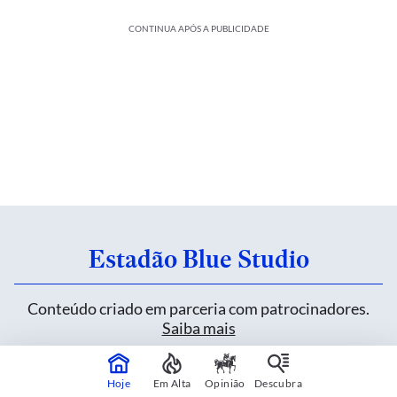
CONTINUA APÓS A PUBLICIDADE
Estadão Blue Studio
Conteúdo criado em parceria com patrocinadores.
Saiba mais
Hoje
Em Alta
Opinião
Descubra
Heineken inova sem alterar uma fórmula de