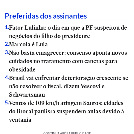
Preferidas dos assinantes
Fator Lulinha: o dia em que a PF suspeitou de
1
.
negócios do filho do presidente
Marcola é Lula
2
.
Não basta emagrecer: consenso aponta novos
3
.
cuidados no tratamento com canetas para
obesidade
Brasil vai enfrentar deterioração crescente se
4
.
não resolver o fiscal, dizem Vescovi e
Schwartsman
Ventos de 109 km/h atingem Santos; cidades
5
.
do litoral paulista suspendem aulas devido à
ventania
CONTINUA APÓS A PUBLICIDADE