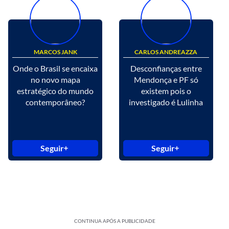
MARCOS JANK
CARLOS ANDREAZZA
Onde o Brasil se encaixa
Desconfianças entre
no novo mapa
Mendonça e PF só
estratégico do mundo
existem pois o
contemporâneo?
investigado é Lulinha
Seguir
Seguir
CONTINUA APÓS A PUBLICIDADE