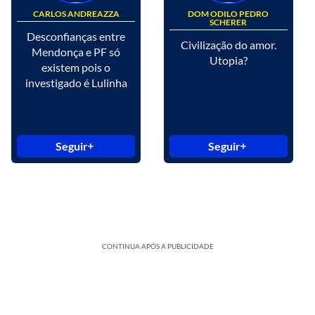
CARLOS ANDREAZZA
DOM ODILO PEDRO
SCHERER
Desconfianças entre
Civilização do amor.
Mendonça e PF só
Utopia?
existem pois o
investigado é Lulinha
Seguir
Seguir
CONTINUA APÓS A PUBLICIDADE