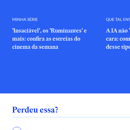
MINHA SÉRIE
QUE TAL EN
'Insaciável', os 'Ruminantes' e
A IA não 
mais: confira as estreias do
cara: com
cinema da semana
desse tip
Perdeu essa?