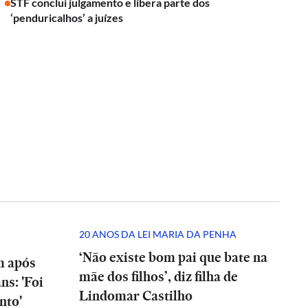
STF conclui julgamento e libera parte dos
‘penduricalhos’ a juízes
20 ANOS DA LEI MARIA DA PENHA
‘Não existe bom pai que bate na
m após
mãe dos filhos’, diz filha de
ns: 'Foi
Lindomar Castilho
nto'