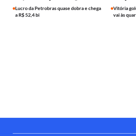
Lucro da Petrobras quase dobra e chega
Vitória go
a R$ 52,4 bi
vai às qua