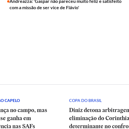
Andreazza: 'Gaspar não pareceu muito feliz e satisfeito
com a missão de ser vice de Flávio'
GO CAPELO
COPA DO BRASIL
ança no campo, mas
Diniz detona arbitrage
se ganha em
eliminação do Corinthia
ência nas SAFs
determinante no confro